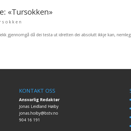
te: «Tursokken»
rsokken
kk gjennomgå då dei testa ut idretten dei absolutt ikkje kan, nemleg
KONTAKT OSS
Ansvarlig Redaktør
Jonas Leidland Høiby
jonas.hoiby@bstv.no
904 16 191