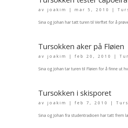
av
joakim
|
mar 5, 2010
|
Tur
Sina og Johan har tatt turen til Verftet for å pr
Tursokken aker på Fløien
av
joakim
|
feb 20, 2010
|
Tu
Sina og Johan tar turen til Fløien for å finne u
Tursokken i skisporet
av
joakim
|
feb 7, 2010
|
Tur
Sina og Johan fra studentradioen har tatt frem 