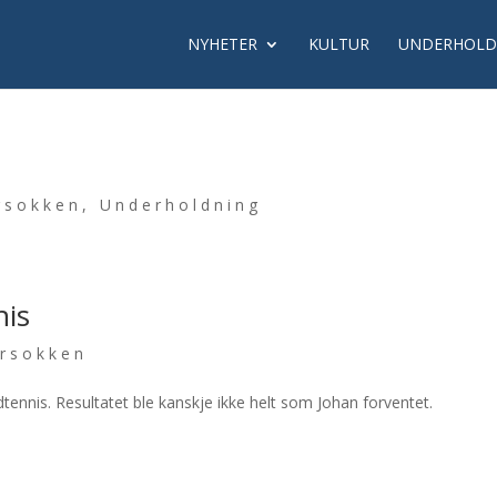
NYHETER
KULTUR
UNDERHOLD
rsokken
,
Underholdning
nis
rsokken
ennis. Resultatet ble kanskje ikke helt som Johan forventet.