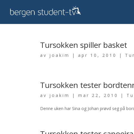
Tursokken spiller basket
av
joakim
|
apr 10, 2010
|
Tu
Tursokken tester bordten
av
joakim
|
mar 22, 2010
|
Tu
Denne uken har Sina og Johan prøvd seg på bordt
Tursokken tester capoeira