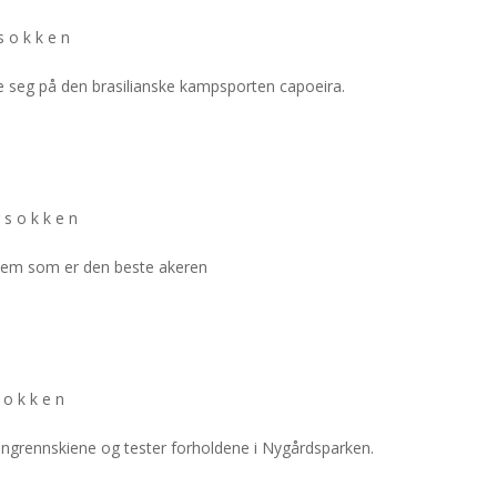
sokken
øve seg på den brasilianske kampsporten capoeira.
rsokken
t hvem som er den beste akeren
sokken
langrennskiene og tester forholdene i Nygårdsparken.