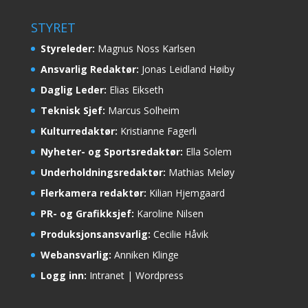
STYRET
Styreleder:
Magnus Noss Karlsen
Ansvarlig Redaktør:
Jonas Leidland Høiby
Daglig Leder:
Elias Eikseth
Teknisk Sjef:
Marcus Solheim
Kulturredaktør:
Kristianne Fagerli
Nyheter- og Sportsredaktør:
Ella Solem
Underholdningsredaktør:
Mathias Meløy
Flerkamera redaktør:
Kilian Hjemgaard
PR- og Grafikksjef:
Karoline Nilsen
Produksjonsansvarlig:
Cecilie Håvik
Webansvarlig:
Anniken Klinge
Logg inn:
Intranet
|
Wordpress