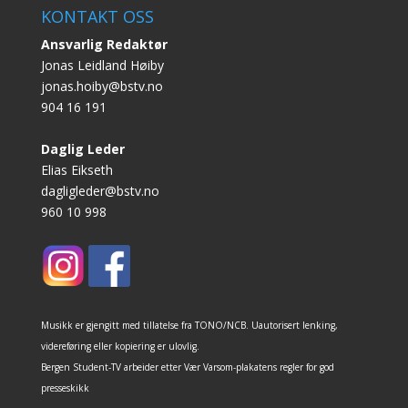
KONTAKT OSS
Ansvarlig Redaktør
Jonas Leidland Høiby
jonas.hoiby@bstv.no
904 16 191
Daglig Leder
Elias Eikseth
dagligleder@bstv.no
960 10 998
Musikk er gjengitt med tillatelse fra TONO/NCB. Uautorisert lenking,
videreføring eller kopiering er ulovlig.
Bergen Student-TV arbeider etter Vær Varsom-plakatens regler for god
presseskikk