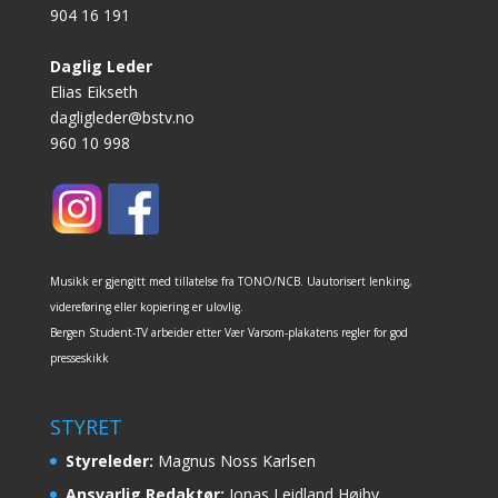
904 16 191
Daglig Leder
Elias Eikseth
dagligleder@bstv.no
960 10 998
Musikk er gjengitt med tillatelse fra TONO/NCB. Uautorisert lenking,
videreføring eller kopiering er ulovlig.
Bergen Student-TV arbeider etter Vær Varsom-plakatens regler for god
presseskikk
STYRET
Styreleder:
Magnus Noss Karlsen
Ansvarlig Redaktør:
Jonas Leidland Høiby