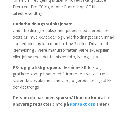
lokaler. Til redigering bruker vi hovedsakelig Adobe
Premiere Pro CC og Adobe Photoshop CC til
billedbehandling.
Underholdningsredaksjonen:
Underholdningsredaksjonen jobber med å produsere
sketsjer, musikkvideoer og underholdningsserier. Innad
i underholdning kan man ha 1 av 3 roller: Drive med
idemyldring / være manusforfatter, være skuespiller
eller jobbe med det tekniske: foto, lyd og klipp.
PR- og grafikkgruppen:
Består av PR-folk og
grafikere som jobber med å fronte BSTV utad. De
styrer de sosiale mediene våre, og produserer grafikk
der det trengs.
Dersom du har noen spørsmål kan du kontakte
ansvarlig redaktør (info på
kontakt oss
siden)