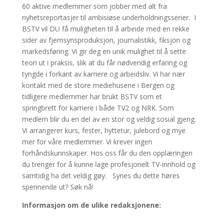
60 aktive medlemmer som jobber med alt fra
nyhetsreportasjer til ambisiøse underholdningsserier.
I
BSTV vil DU få muligheten til å arbeide med en rekke
sider av fjernsynsproduksjon, journalistikk, fiksjon og
markedsføring.
Vi gir deg en unik mulighet til å sette
teori ut i praksis, slik at du får nødvendig erfaring og
tyngde i forkant av karriere og arbeidsliv. Vi har nær
kontakt med de store mediehusene i Bergen og
tidligere medlemmer har brukt BSTV som et
springbrett for karriere i både TV2 og NRK.
Som
medlem blir du en del av en stor og veldig sosial gjeng.
Vi arrangerer kurs, fester, hyttetur, julebord og mye
mer for våre medlemmer.
Vi krever ingen
forhåndskunnskaper. Hos oss får du den opplæringen
du trenger for å kunne lage profesjonelt TV-innhold og
samtidig ha det veldig gøy.
Synes du dette høres
spennende ut? Søk nå!
Informasjon om de ulike redaksjonene: