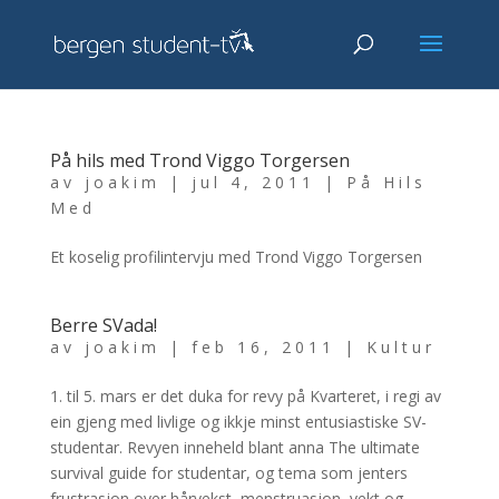
På hils med Trond Viggo Torgersen
av
joakim
|
jul 4, 2011
|
På Hils
Med
Et koselig profilintervju med Trond Viggo Torgersen
Berre SVada!
av
joakim
|
feb 16, 2011
|
Kultur
1. til 5. mars er det duka for revy på Kvarteret, i regi av
ein gjeng med livlige og ikkje minst entusiastiske SV-
studentar. Revyen inneheld blant anna The ultimate
survival guide for studentar, og tema som jenters
frustrasjon over hårvekst, menstruasjon, vekt og...