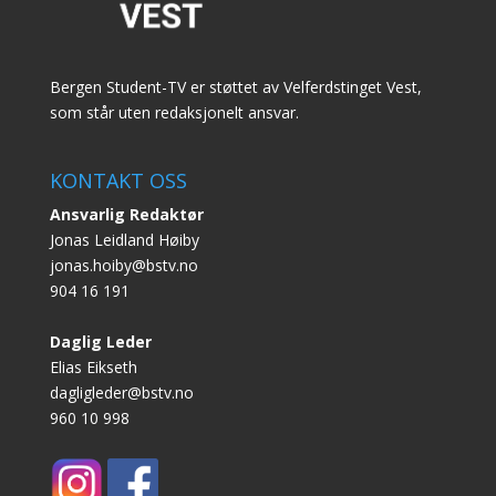
Bergen Student-TV er støttet av Velferdstinget Vest,
som står uten redaksjonelt ansvar.
KONTAKT OSS
Ansvarlig Redaktør
Jonas Leidland Høiby
jonas.hoiby@bstv.no
904 16 191
Daglig Leder
Elias Eikseth
dagligleder@bstv.no
960 10 998