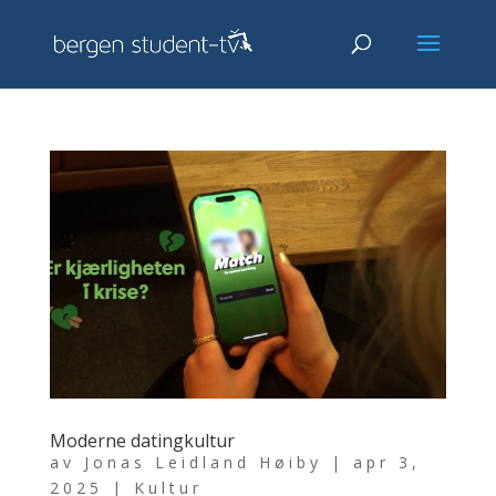
Moderne datingkultur
av
Jonas Leidland Høiby
|
apr 3,
2025
|
Kultur