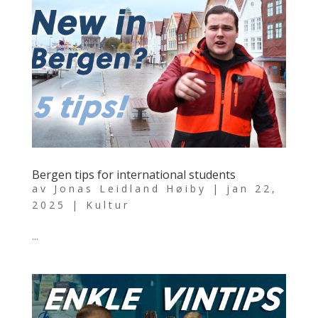
Bergen tips for international students
av
Jonas Leidland Høiby
|
jan 22,
2025
|
Kultur
...