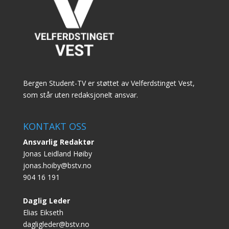
Bergen Student-TV er støttet av Velferdstinget Vest,
som står uten redaksjonelt ansvar.
KONTAKT OSS
Ansvarlig Redaktør
Jonas Leidland Høiby
jonas.hoiby@bstv.no
904 16 191
Daglig Leder
Elias Eikseth
dagligleder@bstv.no