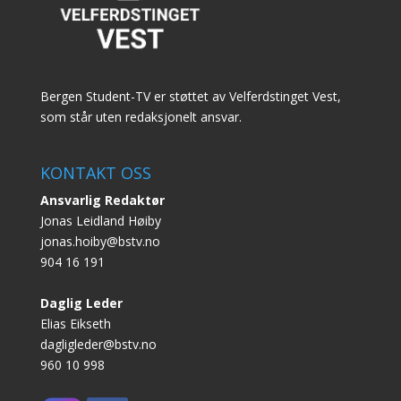
Bergen Student-TV er støttet av Velferdstinget Vest,
som står uten redaksjonelt ansvar.
KONTAKT OSS
Ansvarlig Redaktør
Jonas Leidland Høiby
jonas.hoiby@bstv.no
904 16 191
Daglig Leder
Elias Eikseth
dagligleder@bstv.no
960 10 998