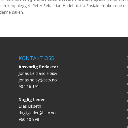
adderukeopplegget. Peter Sebastian Hatlebak fra Sosialdemokratene er 
 denne saken.
KONTAKT OSS
Ansvarlig Redaktør
Jonas Leidland Høiby
jonas.hoiby@bstv.no
904 16 191
Daglig Leder
Elias Eikseth
dagligleder@bstv.no
960 10 998