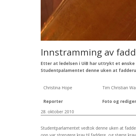
Innstramming av fad
Etter at ledelsen i UiB har uttrykt et øns
Studentpalamentet denne uken at fadderu
Christina Hope
Tim Christian W
Reporter
Foto og redige
28. oktober 2010
Studentparlamentet vedtok denne uken at fadderu
opp var strengere krav til faddere, og større kra