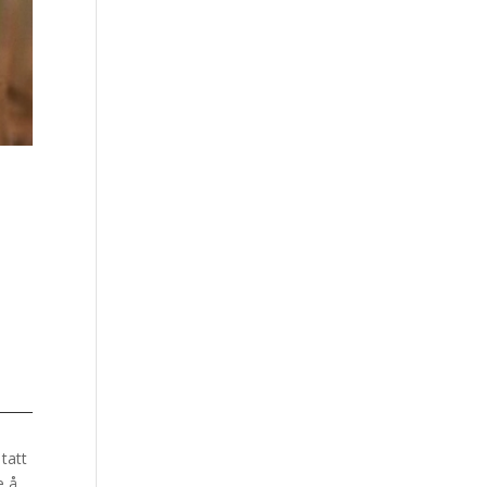
tatt
e å