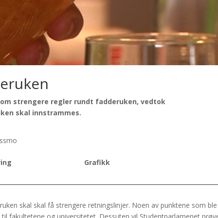
deruken
ke om strengere regler rundt fadderuken, vedtok
ken skal innstrammes.
assmo
ring
Grafikk
ken skal skal få strengere retningslinjer. Noen av punktene som ble 
v til fakultetene og universitetet. Dessuten vil Studentparlamenet prøv