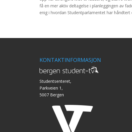
få en mer aktiv deltagelse i planleggingen av f
enig i hvordan Studentparlamentet har håndtert
KONTAKTINFORMASJON
Studentsenteret,
Parkveien 1,
5007 Bergen