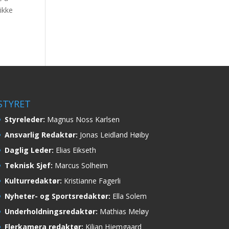
ikke
STYRET
Styreleder:
Magnus Noss Karlsen
Ansvarlig Redaktør:
Jonas Leidland Høiby
Daglig Leder:
Elias Eikseth
Teknisk Sjef:
Marcus Solheim
Kulturredaktør:
Kristianne Fagerli
Nyheter- og Sportsredaktør:
Ella Solem
Underholdningsredaktør:
Mathias Meløy
Flerkamera redaktør:
Kilian Hjemgaard