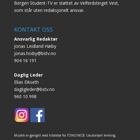
Bergen Student-TV er støttet av Velferdstinget Vest,
som står uten redaksjonelt ansvar.
KONTAKT OSS
Ansvarlig Redaktør
Jonas Leidland Høiby
jonas.hoiby@bstv.no
904 16 191
Daglig Leder
Elias Eikseth
dagligleder@bstv.no
960 10 998
Musikk er gjengitt med tillatelse fra TONO/NCB. Uautorisert lenking,