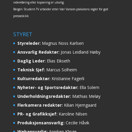
videreføring eller kopiering er ulovlig.
Bergen Student-TV arbeider etter Vær Varsom-plakatens regler for god
presseskikk
STYRET
Styreleder:
Magnus Noss Karlsen
Ansvarlig Redaktør:
Jonas Leidland Høiby
Daglig Leder:
Elias Eikseth
Teknisk Sjef:
Marcus Solheim
Kulturredaktør:
Kristianne Fagerli
Nyheter- og Sportsredaktør:
Ella Solem
Underholdningsredaktør:
Mathias Meløy
Flerkamera redaktør:
Kilian Hjemgaard
PR- og Grafikksjef:
Karoline Nilsen
Produksjonsansvarlig:
Cecilie Håvik
Webansvarlig:
Anniken Klinge