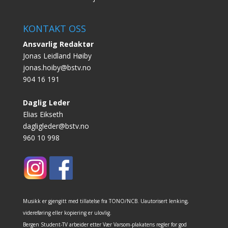
KONTAKT OSS
Ansvarlig Redaktør
Jonas Leidland Høiby
jonas.hoiby@bstv.no
904 16 191
Daglig Leder
Elias Eikseth
dagligleder@bstv.no
960 10 998
Musikk er gjengitt med tillatelse fra TONO/NCB. Uautorisert lenking,
videreføring eller kopiering er ulovlig.
Bergen Student-TV arbeider etter Vær Varsom-plakatens regler for god