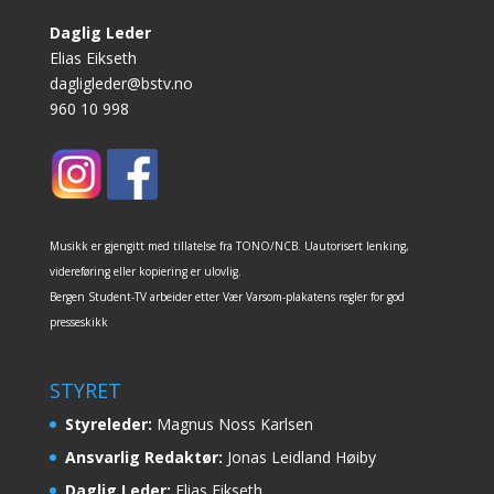
Daglig Leder
Elias Eikseth
dagligleder@bstv.no
960 10 998
Musikk er gjengitt med tillatelse fra TONO/NCB. Uautorisert lenking,
videreføring eller kopiering er ulovlig.
Bergen Student-TV arbeider etter Vær Varsom-plakatens regler for god
presseskikk
STYRET
Styreleder:
Magnus Noss Karlsen
Ansvarlig Redaktør:
Jonas Leidland Høiby
Daglig Leder:
Elias Eikseth