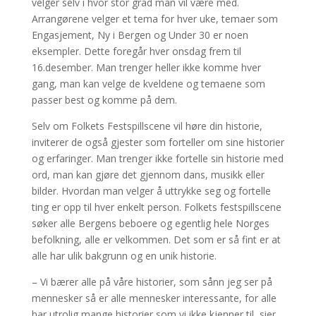
velger selv i hvor stor grad man vil være med.
Arrangørene velger et tema for hver uke, temaer som
Engasjement, Ny i Bergen og Under 30 er noen
eksempler. Dette foregår hver onsdag frem til
16.desember. Man trenger heller ikke komme hver
gang, man kan velge de kveldene og temaene som
passer best og komme på dem.
Selv om Folkets Festspillscene vil høre din historie,
inviterer de også gjester som forteller om sine historier
og erfaringer. Man trenger ikke fortelle sin historie med
ord, man kan gjøre det gjennom dans, musikk eller
bilder. Hvordan man velger å uttrykke seg og fortelle
ting er opp til hver enkelt person. Folkets festspillscene
søker alle Bergens beboere og egentlig hele Norges
befolkning, alle er velkommen. Det som er så fint er at
alle har ulik bakgrunn og en unik historie.
– Vi bærer alle på våre historier, som sånn jeg ser på
mennesker så er alle mennesker interessante, for alle
har utrolig mange historier som vi ikke kjenner til, sier